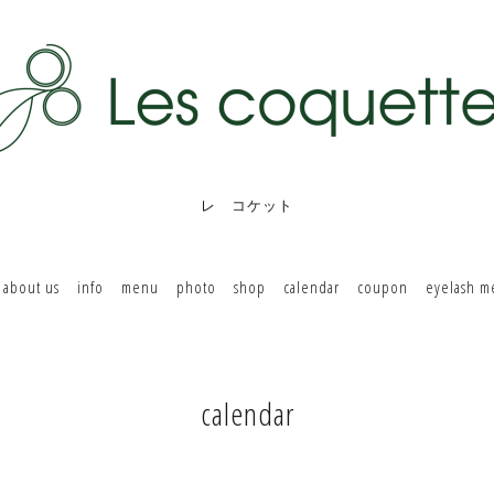
レ コケット
about us
info
menu
photo
shop
calendar
coupon
eyelash 
calendar