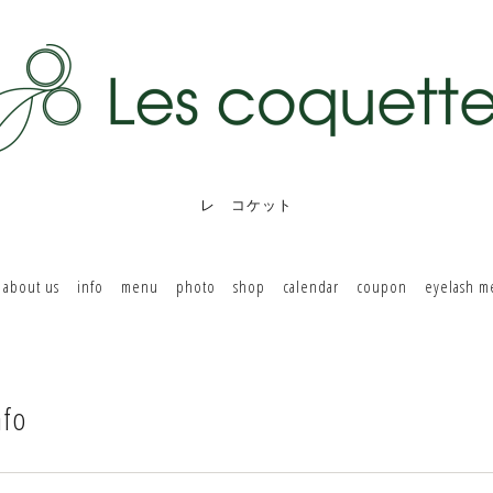
レ コケット
about us
info
menu
photo
shop
calendar
coupon
eyelash 
nfo