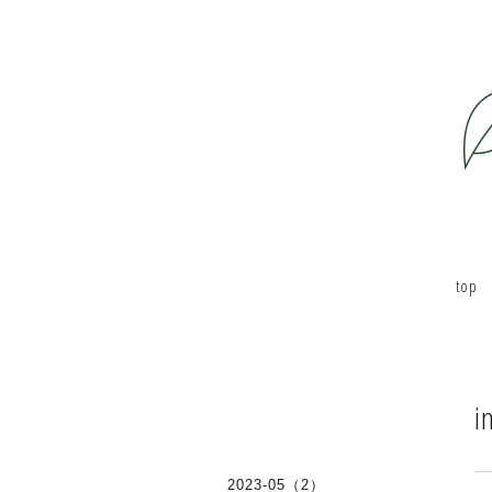
top
i
2023-05（2）