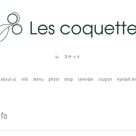
レ コケット
about us
info
menu
photo
shop
calendar
coupon
eyelash 
nfo