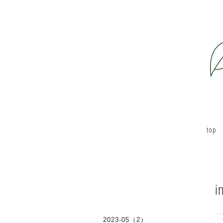
top
i
2023-05（2）