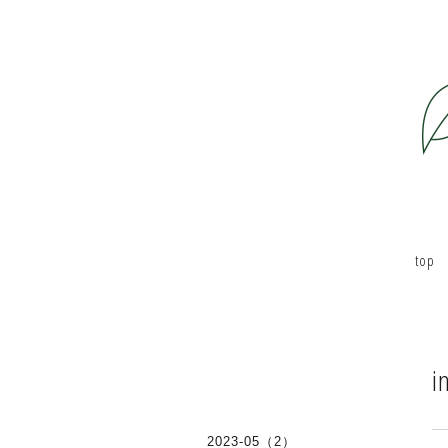
top
i
2023-05（2）