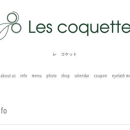
レ コケット
about us
info
menu
photo
shop
calendar
coupon
eyelash 
nfo