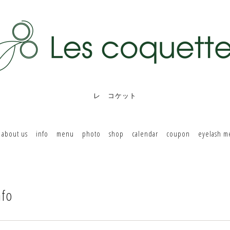
レ コケット
about us
info
menu
photo
shop
calendar
coupon
eyelash 
nfo